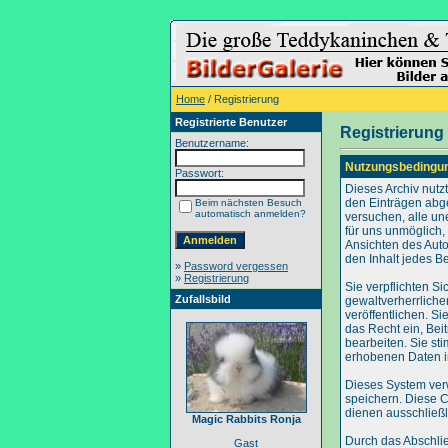
Home
/ Registrierung
Registrierte Benutzer
Registrierung
Benutzername:
Nutzungsbedingu
Passwort:
Dieses Archiv nut
den Einträgen abg
Beim nächsten Besuch
automatisch anmelden?
versuchen, alle un
für uns unmöglich, 
Ansichten des Auto
den Inhalt jedes B
»
Password vergessen
»
Registrierung
Sie verpflichten S
Zufallsbild
gewaltverherrliche
veröffentlichen. S
das Recht ein, Be
bearbeiten. Sie s
erhobenen Daten i
Dieses System ver
speichern. Diese C
dienen ausschließl
Magic Rabbits Ronja
Durch das Abschli
Gast