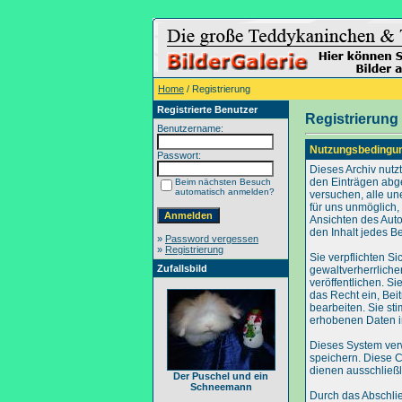
Home
/ Registrierung
Registrierte Benutzer
Registrierung
Benutzername:
Nutzungsbedingu
Passwort:
Dieses Archiv nut
den Einträgen abg
Beim nächsten Besuch
automatisch anmelden?
versuchen, alle un
für uns unmöglich, 
Ansichten des Auto
den Inhalt jedes B
»
Password vergessen
»
Registrierung
Sie verpflichten S
Zufallsbild
gewaltverherrliche
veröffentlichen. S
das Recht ein, Be
bearbeiten. Sie s
erhobenen Daten i
Dieses System ver
speichern. Diese C
dienen ausschließl
Der Puschel und ein
Schneemann
Durch das Abschli