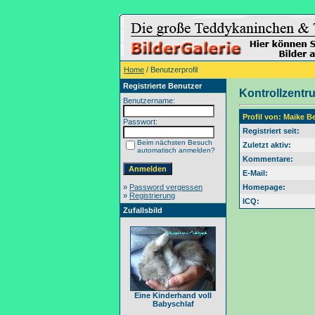
Home
/ Benutzerprofil
Registrierte Benutzer
Kontrollzentr
Benutzername:
Profil von: Maike B
Passwort:
Registriert seit:
Beim nächsten Besuch
Zuletzt aktiv:
automatisch anmelden?
Kommentare:
E-Mail:
»
Password vergessen
Homepage:
»
Registrierung
ICQ:
Zufallsbild
Eine Kinderhand voll
Babyschlaf