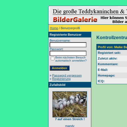
Home
/ Benutzerprofil
Registrierte Benutzer
Kontrollzentr
Benutzername:
Profil von: Maike B
Passwort:
Registriert seit:
Beim nächsten Besuch
Zuletzt aktiv:
automatisch anmelden?
Kommentare:
E-Mail:
»
Password vergessen
Homepage:
»
Registrierung
ICQ:
Zufallsbild
7 auf einen Streich !
mandy