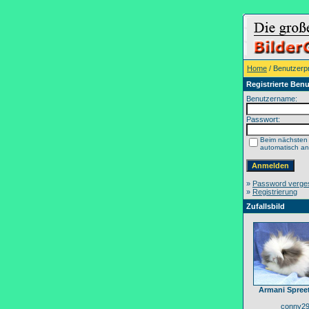
Home
/ Benutzerpr
Registrierte Benu
Benutzername:
Passwort:
Beim nächsten
automatisch a
»
Password verge
»
Registrierung
Zufallsbild
Armani Spree
conny2