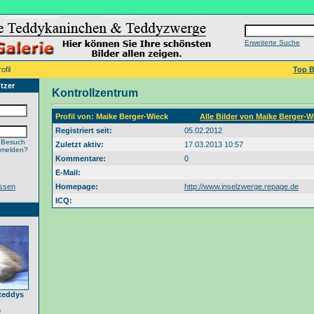
Erweiterte Suche
ofil
Top B
tzer
Kontrollzentrum
Profil von: Maike Berger-Wieck
Alle Bilder von Maike Berger-
Registriert seit:
05.02.2012
 Besuch
Zuletzt aktiv:
17.03.2013 10:57
nmelden?
Kommentare:
0
E-Mail:
ssen
Homepage:
http://www.inselzwerge.repage.de
ICQ:
teddys
9