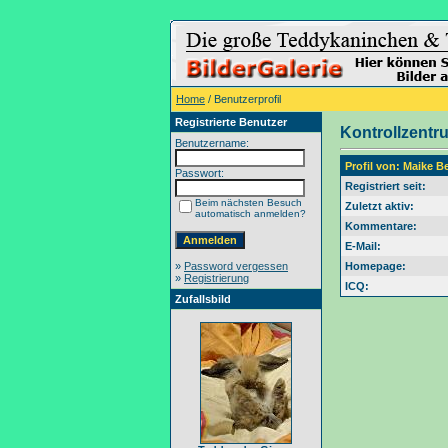
Home
/ Benutzerprofil
Registrierte Benutzer
Kontrollzentr
Benutzername:
Profil von: Maike B
Passwort:
Registriert seit:
Beim nächsten Besuch
Zuletzt aktiv:
automatisch anmelden?
Kommentare:
E-Mail:
»
Password vergessen
Homepage:
»
Registrierung
ICQ:
Zufallsbild