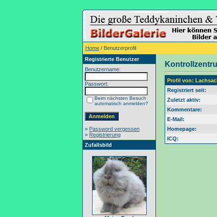
Home
/ Benutzerprofil
Registrierte Benutzer
Kontrollzentr
Benutzername:
Profil von: Lachsac
Passwort:
Registriert seit:
Beim nächsten Besuch
Zuletzt aktiv:
automatisch anmelden?
Kommentare:
E-Mail:
»
Password vergessen
Homepage:
»
Registrierung
ICQ:
Zufallsbild