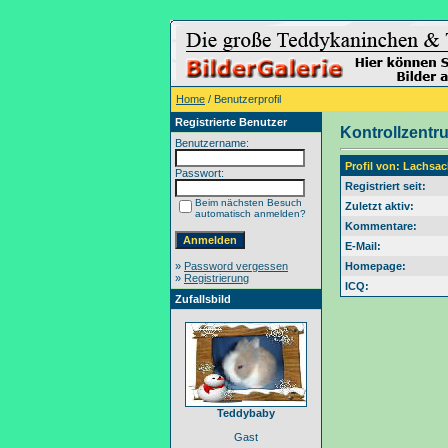
Home
/ Benutzerprofil
Registrierte Benutzer
Kontrollzentr
Benutzername:
Profil von: Lachsac
Passwort:
Registriert seit:
Beim nächsten Besuch
Zuletzt aktiv:
automatisch anmelden?
Kommentare:
E-Mail:
»
Password vergessen
Homepage:
»
Registrierung
ICQ:
Zufallsbild
Teddybaby
Gast