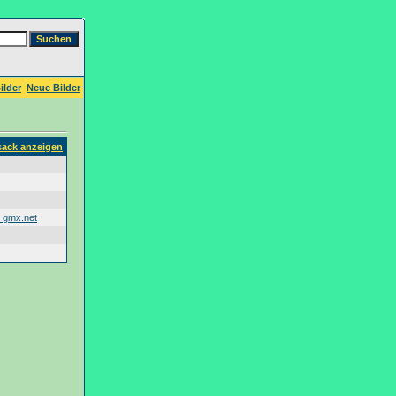
ilder
Neue Bilder
sack anzeigen
 gmx.net