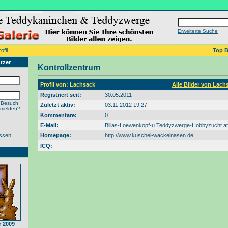
Erweiterte Suche
ofil
Top B
tzer
Kontrollzentrum
Profil von: Lachsack
Alle Bilder von Lach
Registriert seit:
30.05.2011
 Besuch
Zuletzt aktiv:
03.11.2012 19:27
nmelden?
Kommentare:
0
E-Mail:
Billas-Loewenkopf-u.Teddyzwerge-Hobbyzucht at
ssen
Homepage:
http://www.kuschel-wackelnasen.de
ICQ:
 2009