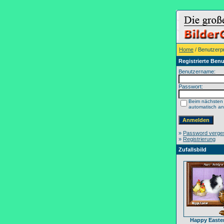
Home
/ Benutzerpr
Registrierte Benu
Benutzername:
Passwort:
Beim nächsten
automatisch a
»
Password verge
»
Registrierung
Zufallsbild
Happy Easter