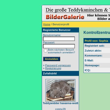
Home
/ Benutzerprofil
Registrierte Benutzer
Kontrollzentr
Benutzername:
Profil von: Sophia
Passwort:
Registriert seit:
Beim nächsten Besuch
Zuletzt aktiv:
automatisch anmelden?
Kommentare:
E-Mail:
»
Password vergessen
Homepage:
»
Registrierung
ICQ:
Zufallsbild
Teddywidder havanna-weiß
conny29