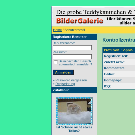
Home
/ Benutzerprofil
Registrierte Benutzer
Kontrollzentr
Benutzername:
Profil von: Sophia
Passwort:
Registriert seit:
Beim nächsten Besuch
Zuletzt aktiv:
automatisch anmelden?
Kommentare:
E-Mail:
»
Password vergessen
Homepage:
»
Registrierung
ICQ:
Zufallsbild
Ist Schnee nicht etwas
Tolles?