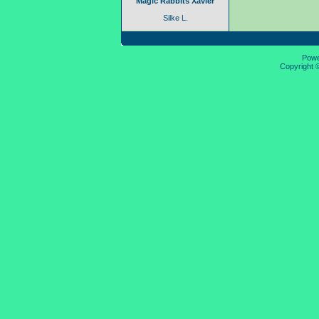
Magic Rabbits Xavier
Silke L.
Pow
Copyright