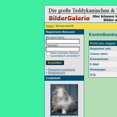
Home
/ Benutzerprofil
Registrierte Benutzer
Kontrollzentr
Benutzername:
Profil von: uegyne
Passwort:
Registriert seit:
Beim nächsten Besuch
Zuletzt aktiv:
automatisch anmelden?
Kommentare:
E-Mail:
»
Password vergessen
Homepage:
»
Registrierung
ICQ:
Zufallsbild