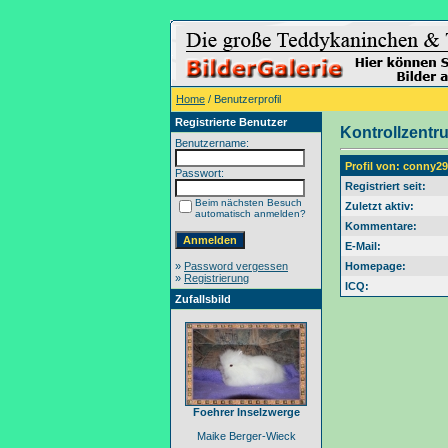
Home
/ Benutzerprofil
Registrierte Benutzer
Kontrollzentr
Benutzername:
Profil von: conny29
Passwort:
Registriert seit:
Beim nächsten Besuch
Zuletzt aktiv:
automatisch anmelden?
Kommentare:
E-Mail:
»
Password vergessen
Homepage:
»
Registrierung
ICQ:
Zufallsbild
Foehrer Inselzwerge
Maike Berger-Wieck