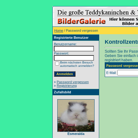
Home
/ Password vergessen
Registrierte Benutzer
Kontrollzen
Benutzername:
Sollten Sie Ihr Pas
Passwort:
Geben Sie einfach in
registriert haben.
Beim nächsten Besuch
Password vergesse
automatisch anmelden?
E-Mail:
»
Password vergessen
»
Registrierung
Zufallsbild
Esmeralda