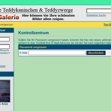
Erweiterte Suche
 vergessen
Top B
tzer
Kontrollzentrum
Sollten Sie Ihr Passwort vergessen haben, können Sie hier ein neues anford
einfach in das Textfeld Ihre E-Mail-Adresse ein mit der Sie sich registriert hab
Password vergessen
 Besuch
E-Mail:
nmelden?
ssen
s Anýz