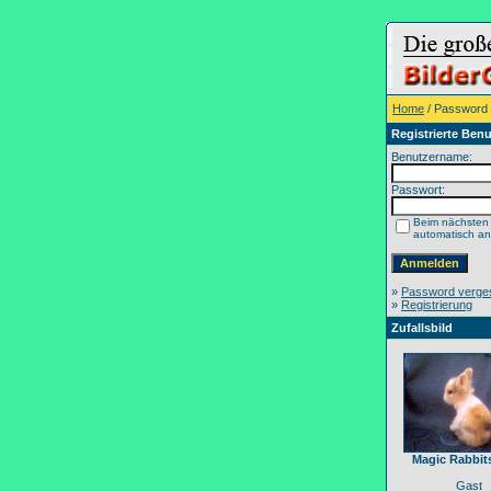
Home
/ Password
Registrierte Benu
Benutzername:
Passwort:
Beim nächsten
automatisch a
»
Password verge
»
Registrierung
Zufallsbild
Magic Rabbit
Gast