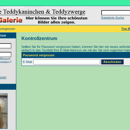
Erweiterte Suche
 vergessen
Top B
tzer
Kontrollzentrum
Sollten Sie Ihr Passwort vergessen haben, können Sie hier ein neues anford
einfach in das Textfeld Ihre E-Mail-Adresse ein mit der Sie sich registriert hab
Password vergessen
 Besuch
E-Mail:
nmelden?
ssen