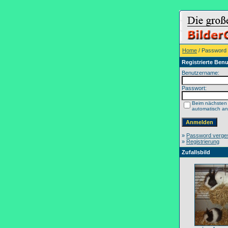
Home
/ Password
Registrierte Benu
Benutzername:
Passwort:
Beim nächsten
automatisch a
»
Password verge
»
Registrierung
Zufallsbild