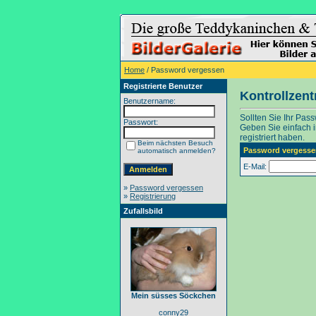
Home
/ Password vergessen
Registrierte Benutzer
Kontrollzen
Benutzername:
Sollten Sie Ihr Pas
Passwort:
Geben Sie einfach in
registriert haben.
Beim nächsten Besuch
Password vergesse
automatisch anmelden?
E-Mail:
»
Password vergessen
»
Registrierung
Zufallsbild
Mein süsses Söckchen
conny29