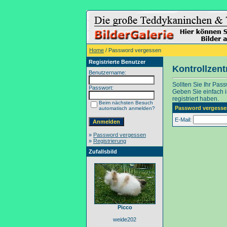
Home
/ Password vergessen
Registrierte Benutzer
Kontrollzen
Benutzername:
Sollten Sie Ihr Pas
Passwort:
Geben Sie einfach in
registriert haben.
Beim nächsten Besuch
Password vergesse
automatisch anmelden?
E-Mail:
»
Password vergessen
»
Registrierung
Zufallsbild
Picco
weide202