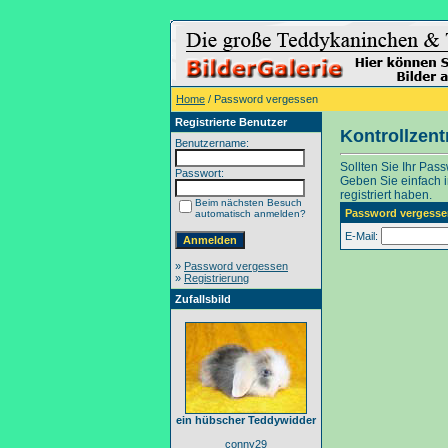
Home
/ Password vergessen
Registrierte Benutzer
Kontrollzen
Benutzername:
Sollten Sie Ihr Pas
Passwort:
Geben Sie einfach in
registriert haben.
Beim nächsten Besuch
Password vergesse
automatisch anmelden?
E-Mail:
»
Password vergessen
»
Registrierung
Zufallsbild
ein hübscher Teddywidder
conny29