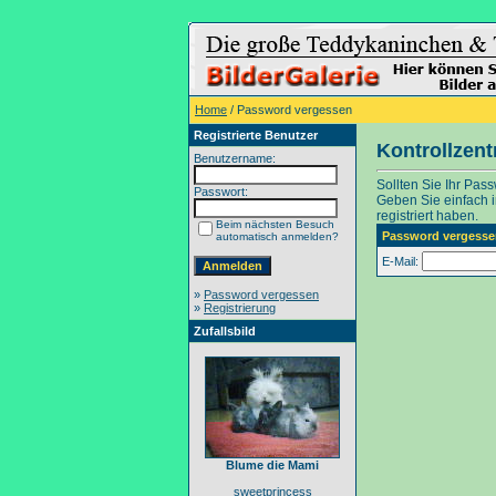
Home
/ Password vergessen
Registrierte Benutzer
Kontrollzen
Benutzername:
Sollten Sie Ihr Pas
Passwort:
Geben Sie einfach in
registriert haben.
Beim nächsten Besuch
Password vergesse
automatisch anmelden?
E-Mail:
»
Password vergessen
»
Registrierung
Zufallsbild
Blume die Mami
sweetprincess