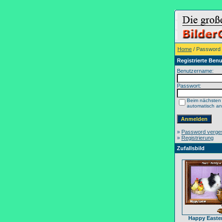
Home
/ Password
Registrierte Benu
Benutzername:
Passwort:
Beim nächsten
automatisch a
»
Password verge
»
Registrierung
Zufallsbild
Happy Easter