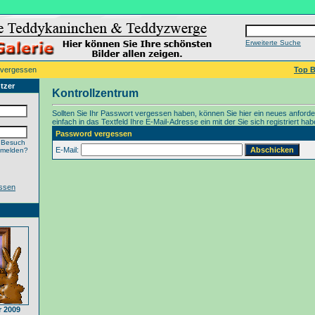
Erweiterte Suche
 vergessen
Top B
tzer
Kontrollzentrum
Sollten Sie Ihr Passwort vergessen haben, können Sie hier ein neues anford
einfach in das Textfeld Ihre E-Mail-Adresse ein mit der Sie sich registriert hab
Password vergessen
 Besuch
E-Mail:
nmelden?
ssen
 2009