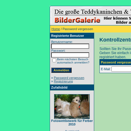
Home
/ Password vergessen
Registrierte Benutzer
Kontrollzen
Benutzername:
Sollten Sie Ihr Pas
Passwort:
Geben Sie einfach in
registriert haben.
Beim nächsten Besuch
Password vergesse
automatisch anmelden?
E-Mail:
»
Password vergessen
»
Registrierung
Zufallsbild
Fotowettbewerb für Ferber
2010