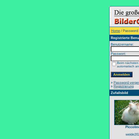
Home
/ Password
Registrierte Benu
Benutzername:
Passwort:
Beim nächsten
automatisch a
»
Password verge
»
Registrierung
Zufallsbild
Piccolin
weide20