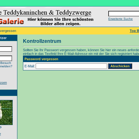
Erweiterte Suche
 vergessen
Top B
tzer
Kontrollzentrum
Sollten Sie Ihr Passwort vergessen haben, können Sie hier ein neues anford
einfach in das Textfeld Ihre E-Mail-Adresse ein mit der Sie sich registriert hab
Password vergessen
 Besuch
E-Mail:
nmelden?
ssen
o
2