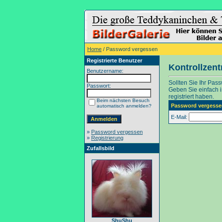
Home
/ Password vergessen
Registrierte Benutzer
Kontrollzen
Benutzername:
Sollten Sie Ihr Pas
Passwort:
Geben Sie einfach in
registriert haben.
Beim nächsten Besuch
Password vergesse
automatisch anmelden?
E-Mail:
»
Password vergessen
»
Registrierung
Zufallsbild
ShuShu