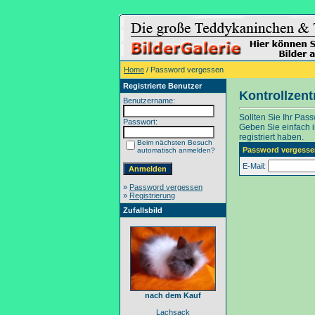
Home
/ Password vergessen
Registrierte Benutzer
Kontrollzen
Benutzername:
Sollten Sie Ihr Pas
Passwort:
Geben Sie einfach in
registriert haben.
Beim nächsten Besuch
Password vergesse
automatisch anmelden?
E-Mail:
»
Password vergessen
»
Registrierung
Zufallsbild
nach dem Kauf
Lachsack