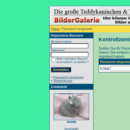
Home
/ Password vergessen
Registrierte Benutzer
Kontrollzen
Benutzername:
Sollten Sie Ihr Pas
Passwort:
Geben Sie einfach in
registriert haben.
Beim nächsten Besuch
Password vergesse
automatisch anmelden?
E-Mail:
»
Password vergessen
»
Registrierung
Zufallsbild
Arielle
Austriagirl