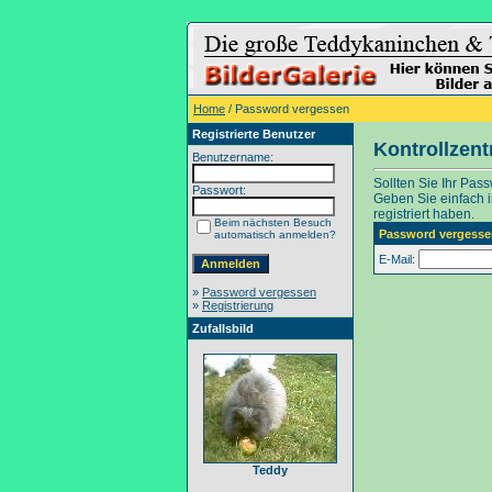
Home
/ Password vergessen
Registrierte Benutzer
Kontrollzen
Benutzername:
Sollten Sie Ihr Pas
Passwort:
Geben Sie einfach in
registriert haben.
Beim nächsten Besuch
Password vergesse
automatisch anmelden?
E-Mail:
»
Password vergessen
»
Registrierung
Zufallsbild
Teddy