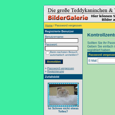
Home
/ Password vergessen
Registrierte Benutzer
Kontrollzen
Benutzername:
Sollten Sie Ihr Pas
Passwort:
Geben Sie einfach in
registriert haben.
Beim nächsten Besuch
Password vergesse
automatisch anmelden?
E-Mail:
»
Password vergessen
»
Registrierung
Zufallsbild
Ist Schnee nicht etwas
Tolles?