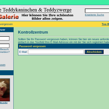
Erweiterte Suche
 vergessen
Top B
tzer
Kontrollzentrum
Sollten Sie Ihr Passwort vergessen haben, können Sie hier ein neues anford
einfach in das Textfeld Ihre E-Mail-Adresse ein mit der Sie sich registriert hab
Password vergessen
 Besuch
E-Mail:
nmelden?
ssen
Muede