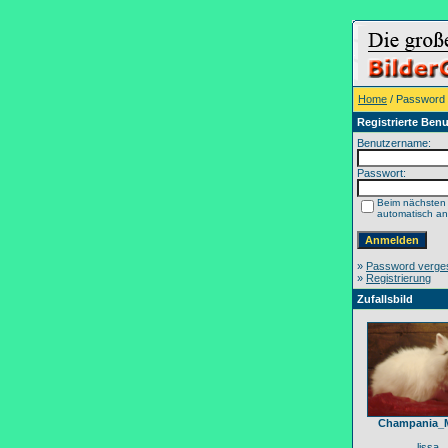
Home
/ Password
Registrierte Benu
Benutzername:
Passwort:
Beim nächsten
automatisch a
»
Password verge
»
Registrierung
Zufallsbild
Champania_
lissa