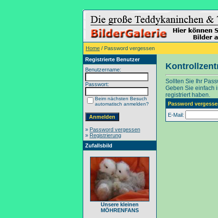
Home
/ Password vergessen
Registrierte Benutzer
Kontrollzen
Benutzername:
Sollten Sie Ihr Pas
Passwort:
Geben Sie einfach in
registriert haben.
Beim nächsten Besuch
Password vergesse
automatisch anmelden?
E-Mail:
»
Password vergessen
»
Registrierung
Zufallsbild
Unsere kleinen
MÖHRENFANS