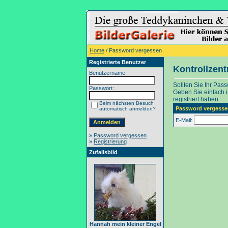
Home
/ Password vergessen
Registrierte Benutzer
Kontrollzen
Benutzername:
Sollten Sie Ihr Pas
Passwort:
Geben Sie einfach in
registriert haben.
Beim nächsten Besuch
Password vergesse
automatisch anmelden?
E-Mail:
»
Password vergessen
»
Registrierung
Zufallsbild
Hannah mein kleiner Engel