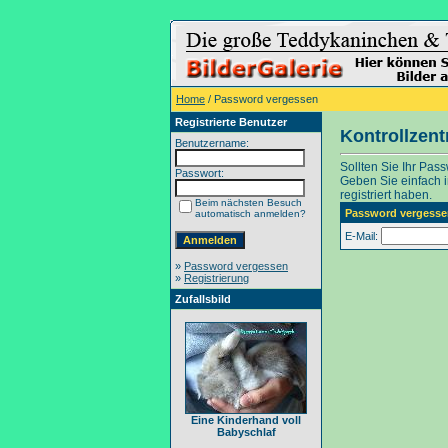
Home
/ Password vergessen
Registrierte Benutzer
Kontrollzen
Benutzername:
Sollten Sie Ihr Pas
Passwort:
Geben Sie einfach in
registriert haben.
Beim nächsten Besuch
Password vergesse
automatisch anmelden?
E-Mail:
»
Password vergessen
»
Registrierung
Zufallsbild
Eine Kinderhand voll
Babyschlaf