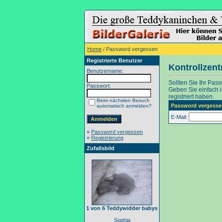
Home
/ Password vergessen
Registrierte Benutzer
Kontrollzen
Benutzername:
Sollten Sie Ihr Pas
Passwort:
Geben Sie einfach in
registriert haben.
Beim nächsten Besuch
Password vergesse
automatisch anmelden?
E-Mail:
»
Password vergessen
»
Registrierung
Zufallsbild
1 von 6 Teddywidder babys
Sophia