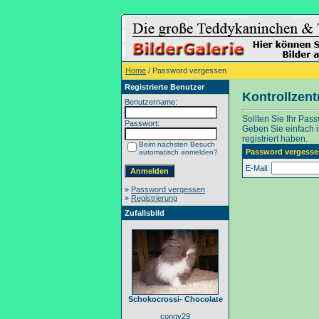
Home
/ Password vergessen
Registrierte Benutzer
Kontrollzen
Benutzername:
Sollten Sie Ihr Pas
Passwort:
Geben Sie einfach in
registriert haben.
Beim nächsten Besuch
Password vergesse
automatisch anmelden?
E-Mail:
»
Password vergessen
»
Registrierung
Zufallsbild
Schokocrossi- Chocolate
conny29