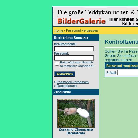
Home
/ Password vergessen
Registrierte Benutzer
Kontrollzen
Benutzername:
Sollten Sie Ihr Pas
Passwort:
Geben Sie einfach in
registriert haben.
Beim nächsten Besuch
Password vergesse
automatisch anmelden?
E-Mail:
»
Password vergessen
»
Registrierung
Zufallsbild
Zora und Champania
Dreamteam