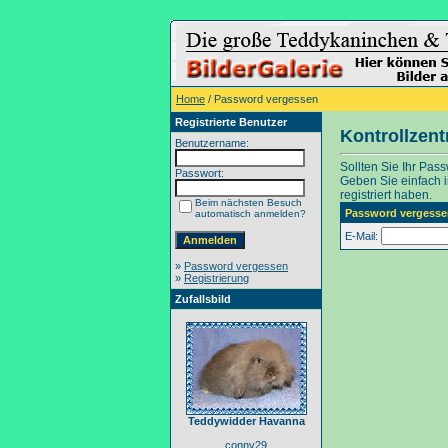
Home
/ Password vergessen
Registrierte Benutzer
Kontrollzen
Benutzername:
Sollten Sie Ihr Pas
Passwort:
Geben Sie einfach in
registriert haben.
Beim nächsten Besuch
Password vergesse
automatisch anmelden?
E-Mail:
»
Password vergessen
»
Registrierung
Zufallsbild
Teddywidder Havanna
conny29