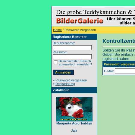
Home
/ Password vergessen
Registrierte Benutzer
Kontrollzen
Benutzername:
Sollten Sie Ihr Pas
Passwort:
Geben Sie einfach in
registriert haben.
Beim nächsten Besuch
Password vergesse
automatisch anmelden?
E-Mail:
»
Password vergessen
»
Registrierung
Zufallsbild
Margarita Acro Teddys
Jaja