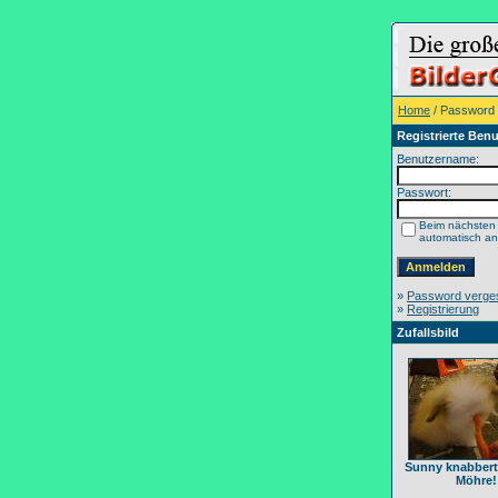
Home
/ Password
Registrierte Benu
Benutzername:
Passwort:
Beim nächsten
automatisch a
»
Password verge
»
Registrierung
Zufallsbild
Sunny knabbert 
Möhre!