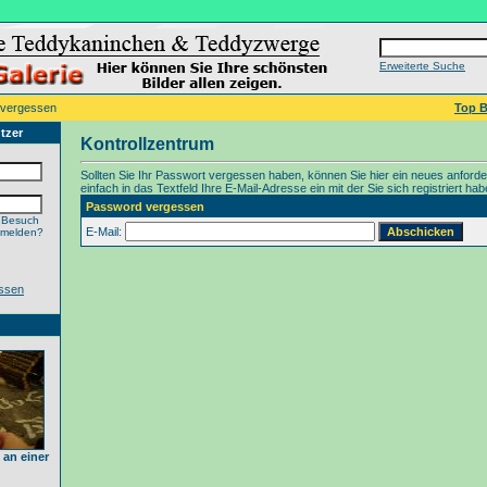
Erweiterte Suche
 vergessen
Top B
tzer
Kontrollzentrum
Sollten Sie Ihr Passwort vergessen haben, können Sie hier ein neues anford
einfach in das Textfeld Ihre E-Mail-Adresse ein mit der Sie sich registriert hab
Password vergessen
 Besuch
E-Mail:
nmelden?
ssen
an einer