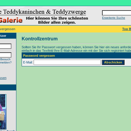
Erweiterte Suche
 vergessen
Top B
tzer
Kontrollzentrum
Sollten Sie Ihr Passwort vergessen haben, können Sie hier ein neues anford
einfach in das Textfeld Ihre E-Mail-Adresse ein mit der Sie sich registriert hab
Password vergessen
 Besuch
E-Mail:
nmelden?
ssen