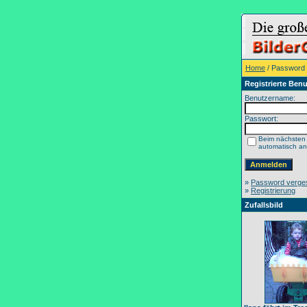
Home
/ Password
Registrierte Benu
Benutzername:
Passwort:
Beim nächsten
automatisch a
»
Password verge
»
Registrierung
Zufallsbild