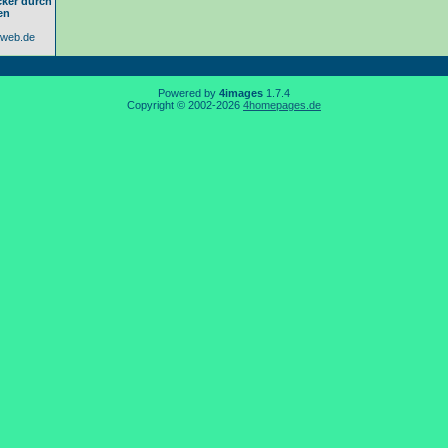
ecker durch
en
@web.de
Powered by
4images
1.7.4
Copyright © 2002-2026
4homepages.de