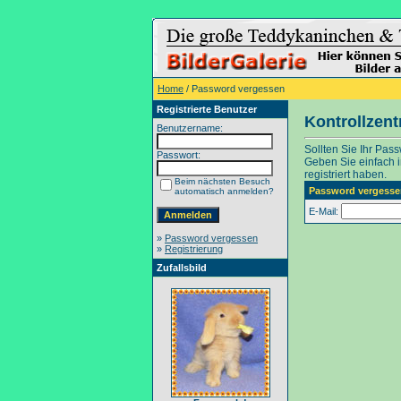
Home
/ Password vergessen
Registrierte Benutzer
Kontrollzen
Benutzername:
Sollten Sie Ihr Pas
Passwort:
Geben Sie einfach in
registriert haben.
Beim nächsten Besuch
Password vergesse
automatisch anmelden?
E-Mail:
»
Password vergessen
»
Registrierung
Zufallsbild