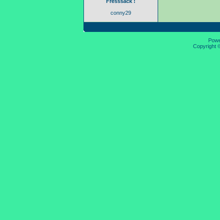
Fresssack !
conny29
Pow
Copyright