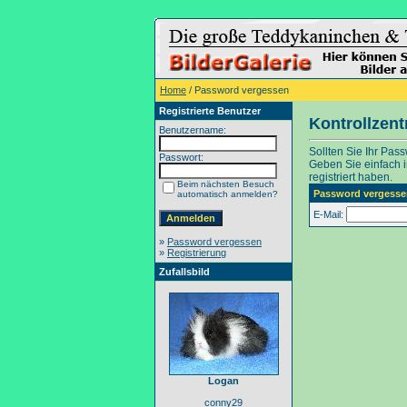
Home
/ Password vergessen
Registrierte Benutzer
Kontrollzen
Benutzername:
Sollten Sie Ihr Pas
Passwort:
Geben Sie einfach in
registriert haben.
Beim nächsten Besuch
Password vergesse
automatisch anmelden?
E-Mail:
»
Password vergessen
»
Registrierung
Zufallsbild
Logan
conny29