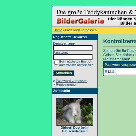
Home
/ Password vergessen
Registrierte Benutzer
Kontrollzen
Benutzername:
Sollten Sie Ihr Pas
Passwort:
Geben Sie einfach in
registriert haben.
Beim nächsten Besuch
Password vergesse
automatisch anmelden?
E-Mail:
»
Password vergessen
»
Registrierung
Zufallsbild
Didgeri Doo beim
Hibiscusfressen