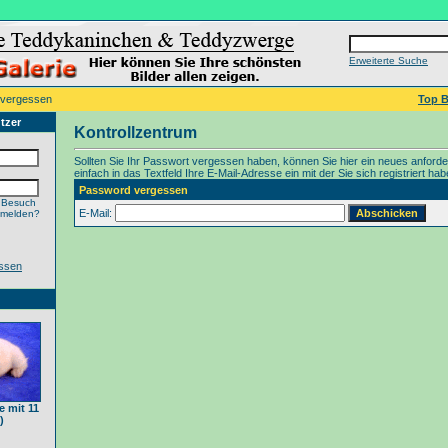
Erweiterte Suche
 vergessen
Top B
tzer
Kontrollzentrum
Sollten Sie Ihr Passwort vergessen haben, können Sie hier ein neues anford
einfach in das Textfeld Ihre E-Mail-Adresse ein mit der Sie sich registriert hab
Password vergessen
 Besuch
E-Mail:
nmelden?
ssen
 mit 11
)