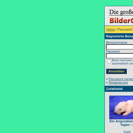
Home
/ Password
Registrierte Benu
Benutzername:
Passwort:
Beim nächsten
automatisch a
»
Password verge
»
Registrierung
Zufallsbild
Ein Angoralöwe
Tagen :-
Gast