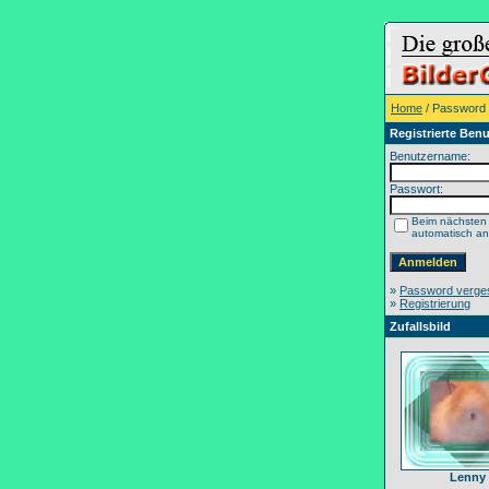
Home
/ Password
Registrierte Benu
Benutzername:
Passwort:
Beim nächsten
automatisch a
»
Password verge
»
Registrierung
Zufallsbild
Lenny