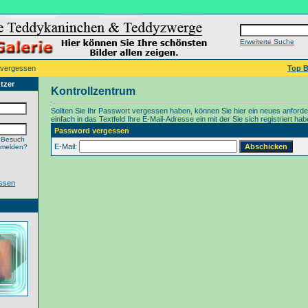
Erweiterte Suche
 vergessen
Top B
tzer
Kontrollzentrum
Sollten Sie Ihr Passwort vergessen haben, können Sie hier ein neues anford
einfach in das Textfeld Ihre E-Mail-Adresse ein mit der Sie sich registriert hab
Password vergessen
 Besuch
E-Mail:
nmelden?
ssen