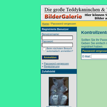
Home
/ Password vergessen
Registrierte Benutzer
Kontrollzen
Benutzername:
Sollten Sie Ihr Pas
Passwort:
Geben Sie einfach in
registriert haben.
Beim nächsten Besuch
Password vergesse
automatisch anmelden?
E-Mail:
»
Password vergessen
»
Registrierung
Zufallsbild