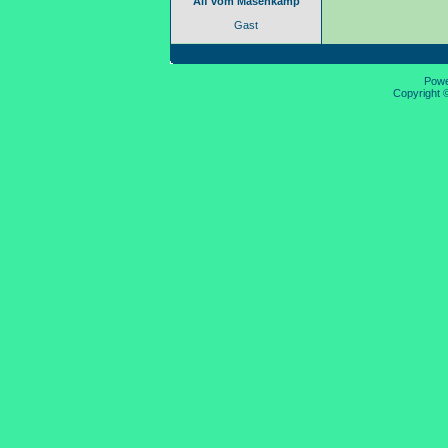
Alf vom Masenkamp
Gast
Pow
Copyright