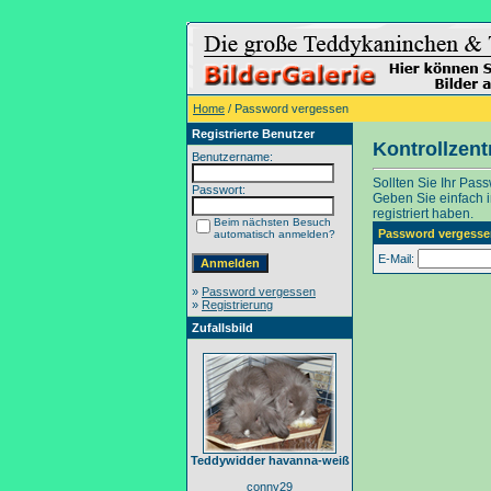
Home
/ Password vergessen
Registrierte Benutzer
Kontrollzen
Benutzername:
Sollten Sie Ihr Pas
Passwort:
Geben Sie einfach in
registriert haben.
Beim nächsten Besuch
Password vergesse
automatisch anmelden?
E-Mail:
»
Password vergessen
»
Registrierung
Zufallsbild
Teddywidder havanna-weiß
conny29