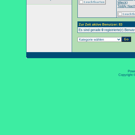
Wieck
)
Teddy Nac
Zur Zeit aktive Benutzer: 83
Es sind gerade
0
registrierte(r) Benut
Pow
Copyright