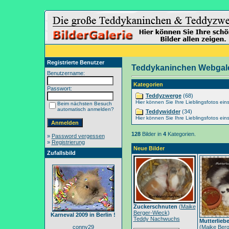
Registrierte Benutzer
Teddykaninchen Webgale
Benutzername:
Kategorien
Passwort:
Teddyzwerge
(68)
Hier können Sie Ihre Lieblingsfotos eins
Beim nächsten Besuch
automatisch anmelden?
Teddywidder
(34)
Hier können Sie Ihre Lieblingsfotos eins
128
Bilder in
4
Kategorien.
»
Password vergessen
»
Registrierung
Neue Bilder
Zufallsbild
Zuckerschnuten
(
Maike
Berger-Wieck
)
Karneval 2009 in Berlin !
Teddy Nachwuchs
Mutterlieb
conny29
(
Maike Berg