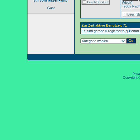
Alf vom Masenkamp
Wieck
)
Teddy Nac
Gast
Zur Zeit aktive Benutzer: 71
Es sind gerade
0
registrierte(r) Benut
Pow
Copyright