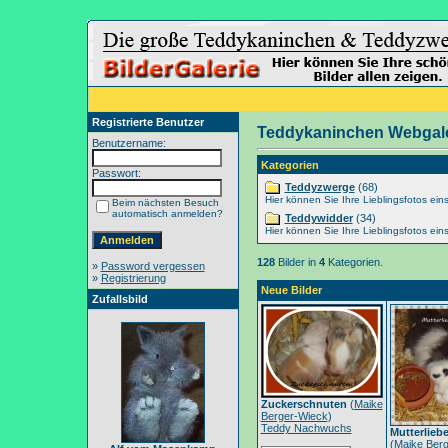
Registrierte Benutzer
Teddykaninchen Webgale
Benutzername:
Kategorien
Passwort:
Teddyzwerge
(68)
Hier können Sie Ihre Lieblingsfotos eins
Beim nächsten Besuch
automatisch anmelden?
Teddywidder
(34)
Hier können Sie Ihre Lieblingsfotos eins
128
Bilder in
4
Kategorien.
»
Password vergessen
»
Registrierung
Neue Bilder
Zufallsbild
Zuckerschnuten
(
Maike
Berger-Wieck
)
Teddy Nachwuchs
Mutterlieb
(
Maike Berg