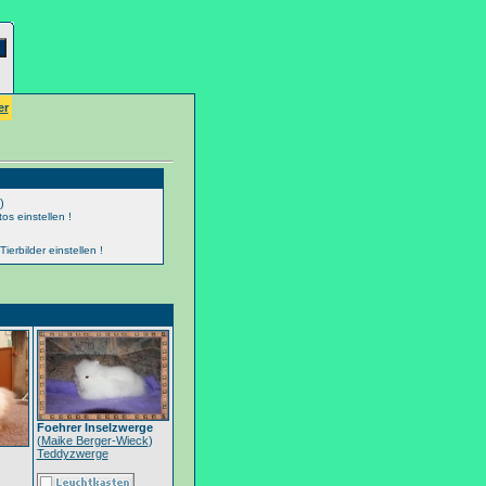
er
)
os einstellen !
erbilder einstellen !
Foehrer Inselzwerge
(
Maike Berger-Wieck
)
Teddyzwerge