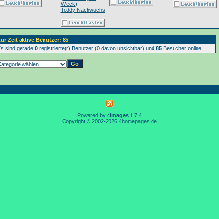
Wieck
)
Teddy Nachwuchs
ur Zeit aktive Benutzer: 85
s sind gerade
0
registrierte(r) Benutzer (0 davon unsichtbar) und
85
Besucher online.
Powered by
4images
1.7.4
Copyright © 2002-2026
4homepages.de