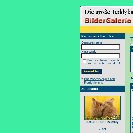
Registrierte Benutzer
T
Benutzername:
Passwort:
Beim nächsten Besuch
automatisch anmelden?
1
»
Password vergessen
»
Registrierung
Zufallsbild
Amanda und Barney
Gast