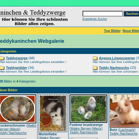
Erweiterte Suche
Top Bilder
Neue Bild
eddykaninchen Webgalerie
Kategorien
Teddyzwerge
(68)
Angora Löwenzwerge
(3
Hier können Sie Ihre Lieblingsfotos einstellen !
Hier können Sie Ihre Lieblingsfot
Teddywidder
(34)
Teddy Nachwuchs
(23)
Hier können Sie Ihre Lieblingsfotos einstellen !
Hier können Sie Ihre schönsten Ti
28
Bilder in
4
Kategorien.
Neue Bilder
Foehrer Inselzwerge
Zuckerschnuten
(
Maike
(
Maike Berger-Wieck
)
Berger-Wieck
)
Butz
(
Lachsack
)
Teddy Nachwuchs
Teddy Nachwuchs
Teddy Nachwuchs
Mutterliebe
(
Maike Berger-