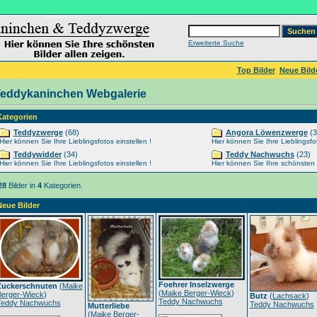
Erweiterte Suche
Top Bilder
Neue Bild
eddykaninchen Webgalerie
Kategorien
Teddyzwerge
(68)
Angora Löwenzwerge
(3
Hier können Sie Ihre Lieblingsfotos einstellen !
Hier können Sie Ihre Lieblingsfot
Teddywidder
(34)
Teddy Nachwuchs
(23)
Hier können Sie Ihre Lieblingsfotos einstellen !
Hier können Sie Ihre schönsten Ti
28
Bilder in
4
Kategorien.
Neue Bilder
Foehrer Inselzwerge
Zuckerschnuten
(
Maike
(
Maike Berger-Wieck
)
Berger-Wieck
)
Butz
(
Lachsack
)
Teddy Nachwuchs
Teddy Nachwuchs
Teddy Nachwuchs
Mutterliebe
(
Maike Berger-