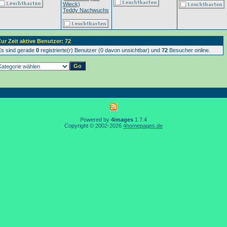
Wieck
)
Teddy Nachwuchs
ur Zeit aktive Benutzer: 72
s sind gerade
0
registrierte(r) Benutzer (0 davon unsichtbar) und
72
Besucher online.
Powered by
4images
1.7.4
Copyright © 2002-2026
4homepages.de