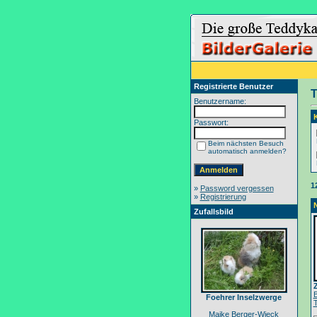
Registrierte Benutzer
T
Benutzername:
Passwort:
Beim nächsten Besuch
automatisch anmelden?
1
»
Password vergessen
»
Registrierung
Zufallsbild
Foehrer Inselzwerge
Maike Berger-Wieck