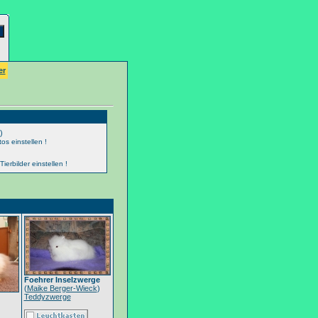
er
)
os einstellen !
erbilder einstellen !
Foehrer Inselzwerge
(
Maike Berger-Wieck
)
Teddyzwerge